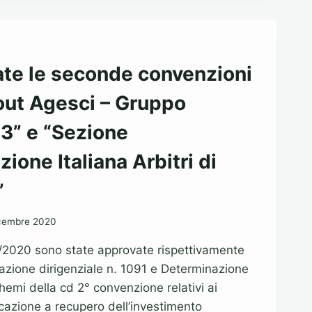
ONVENZIONE
R
HANGAR
te le seconde convenzioni
ASA
I
out Agesci – Gruppo
NI
OMUNI
 3” e “Sezione
ione Italiana Arbitri di
”
cembre 2020
/2020 sono state approvate rispettivamente
zione dirigenziale n. 1091 e Determinazione
hemi della cd 2° convenzione relativi ai
locazione a recupero dell’investimento