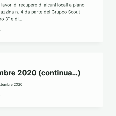
 lavori di recupero di alcuni locali a piano
alazzina n. 4 da parte del Gruppo Scout
no 3” e di…
PPROVATE
ECONDE
NVENZIONI
R
SCOUT
ESCI
mbre 2020 (continua…)
RUPPO
ELLUNO
ttembre 2020
EZIONE
ETTEMBRE
SOCIAZIONE
020
ALIANA
ONTINUA…)
BITRI