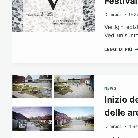
Festival
SE
BE
Di
mrossi
19 S
Vertigini edi
Vedi un sunt
FE
LEGGI DI PIÙ
VE
AL
11
NEWS
Inizio d
delle ar
Di
mrossi
4 Se