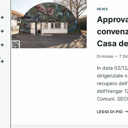
NEWS
+
Approva
convenz
+
Casa de
+
Di
mrossi
7 Di
l
+
In data 02/1
dirigenziale 
recupero dell
dell’Hangar 1
Comuni. SE
A
LEGGI DI PIÙ
L
S