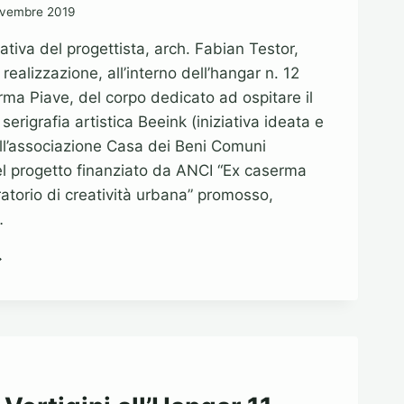
vembre 2019
ziativa del progettista, arch. Fabian Testor,
i realizzazione, all’interno dell’hangar n. 12
rma Piave, del corpo dedicato ad ospitare il
 serigrafia artistica Beeink (iniziativa ideata e
ll’associazione Casa dei Beni Comuni
el progetto finanziato da ANCI “Ex caserma
atorio di creatività urbana” promosso,
…
ALL
OR
ROJECT
RASFORMAZIONI
RBANE
NOVATIVE”
A