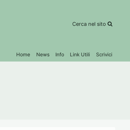
Cerca nel sito
Home
News
Info
Link Utili
Scrivici