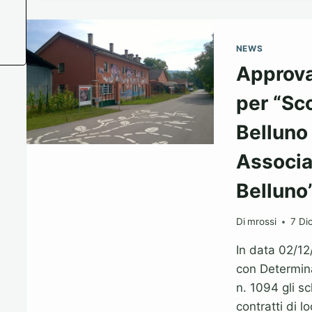
C
PE
L’
12
NEWS
–
Approva
C
DE
per “Sc
BE
C
Belluno
Associaz
Belluno
Di
mrossi
7 Di
In data 02/12
con Determina
n. 1094 gli sc
contratti di 