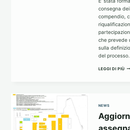
E’ stata form
consegna dei 
compendio, co
riqualificazi
partecipazion
che prevede u
sulla definiz
del processo
IN
LEGGI DI PIÙ
DE
LA
DI
RI
DE
AR
NEWS
LI
Aggiorn
assegna