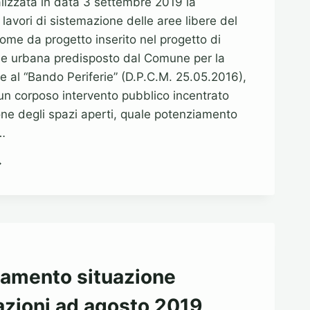
alizzata in data 3 settembre 2019 la
lavori di sistemazione delle aree libere del
me da progetto inserito nel progetto di
one urbana predisposto dal Comune per la
e al “Bando Periferie” (D.P.C.M. 25.05.2016),
n corposo intervento pubblico incentrato
ione degli spazi aperti, quale potenziamento
…
IZIO
I
VORI
QUALIFICAZIONE
LLE
EE
BERE
amento situazione
zioni ad agosto 2019