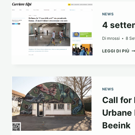
DI
BE
NEWS
4 sett
Di
mrossi
8 Se
4
LEGGI DI PIÙ
S
2
NEWS
Call for
Urbane I
Beeink