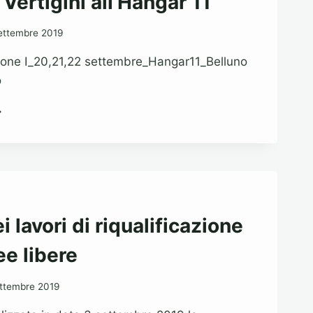
 Vertigini all’Hangar 11
RIGRAFIA
EINK
ettembre 2019
zione I_20,21,22 settembre_Hangar11_Belluno
o
STIVAL
RTIGINI
L’HANGAR
ei lavori di riqualificazione
ee libere
ttembre 2019