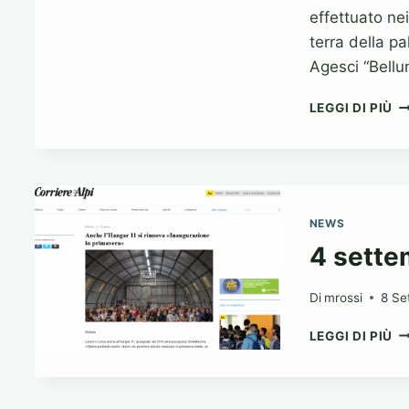
effettuato nei
terra della p
Agesci “Bellu
A
LEGGI DI PIÙ
LE
S
CO
PE
“
AG
NEWS
–
4 sette
G
B
3”
Di
mrossi
8 Se
E
4
“S
LEGGI DI PIÙ
S
AS
2
IT
(C
AR