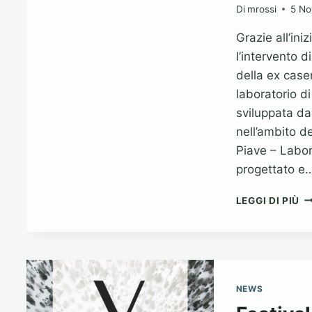
Di
mrossi
5 No
Grazie all’ini
l’intervento d
della ex case
laboratorio di
sviluppata da
nell’ambito d
Piave – Labor
progettato e
C
LEGGI DI PIÙ
F
P
“T
U
IN
–
NEWS
L