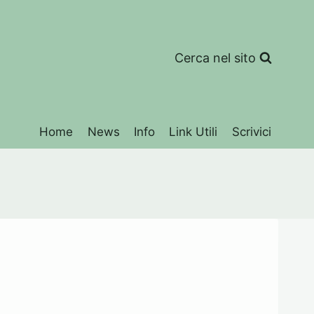
Cerca nel sito
Home
News
Info
Link Utili
Scrivici