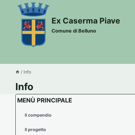
Salta
al
Ex Caserma Piave
contenuto
Comune di Belluno
/
Info
Info
MENÙ PRINCIPALE
Il compendio
Il progetto