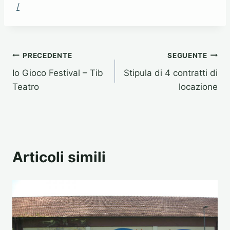
/
Navigazione
PRECEDENTE
SEGUENTE
Io Gioco Festival – Tib
Stipula di 4 contratti di
articoli
Teatro
locazione
Articoli simili