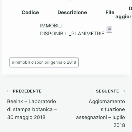
D
Codice
Descrizione
File
aggio
IMMOBILI
DISPONIBILI_PLANIMETRIE
Tag
#
immobili disponibili gennaio 2018
articolo:
Navigazione
PRECEDENTE
SEGUENTE
Beeink – Laboratorio
Aggiornamento
articoli
di stampa botanica –
situazione
30 maggio 2018
assegnazioni – luglio
2018