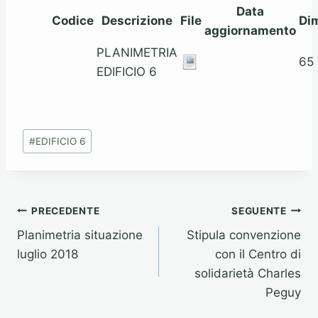
Data
Codice
Descrizione
File
Di
aggiornamento
PLANIMETRIA
65
EDIFICIO 6
Tag
#
EDIFICIO 6
articolo:
Navigazione
PRECEDENTE
SEGUENTE
Planimetria situazione
Stipula convenzione
articoli
luglio 2018
con il Centro di
solidarietà Charles
Peguy