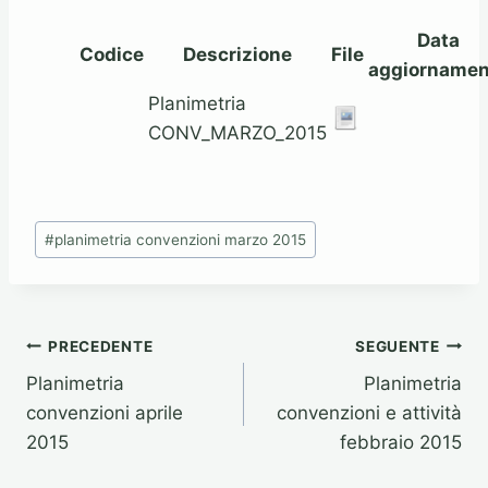
Data
Codice
Descrizione
File
aggiornamen
Planimetria
CONV_MARZO_2015
Tag
#
planimetria convenzioni marzo 2015
articolo:
Navigazione
PRECEDENTE
SEGUENTE
Planimetria
Planimetria
articoli
convenzioni aprile
convenzioni e attività
2015
febbraio 2015