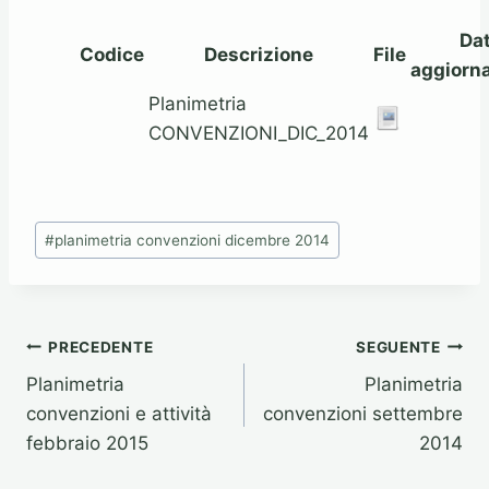
Da
Codice
Descrizione
File
aggiorn
Planimetria
CONVENZIONI_DIC_2014
Tag
#
planimetria convenzioni dicembre 2014
articolo:
Navigazione
PRECEDENTE
SEGUENTE
Planimetria
Planimetria
articoli
convenzioni e attività
convenzioni settembre
febbraio 2015
2014