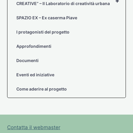
+
PIAVE
CREATIVE” – Il Laboratorio di creatività urbana
-
LABORATORIO
SPAZIO EX – Ex caserma Piave
DI
CREATIVITÀ
I protagonisti del progetto
URBANA”
Approfondimenti
Documenti
Eventi ed iniziative
Come aderire al progetto
Contatta il webmaster