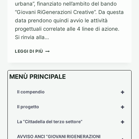
urbana”, finanziato nell’ambito del bando
“Giovani RiGenerazioni Creative”. Da questa
data prendono quindi avvio le attività
progettuali correlate alle 4 linee di azione.
Si rinvia alla…
8
LEGGI DI PIÙ
NOVEMBRE
2016
–
MENÙ PRINCIPALE
STIPULA
CON
ANCI
+
Il compendio
DELLA
CONVENZIONE
+
Il progetto
ATTUATIVA
DEL
+
La “Cittadella del terzo settore”
PROGETTO
“EX
CASERMA
AVVISO ANCI “GIOVANI RIGENERAZIONI