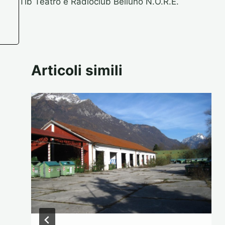
Tib Teatro e Radioclub Belluno N.O.R.E.
Articoli simili