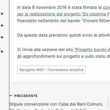
In data 8 novembre 2016 è stata firmata la
con
+
per la realizzazione del progetto “Ex caserma P
finanziato nell’ambito del bando “Giovani RiGen
+
Da questa data prendono quindi avvio le attività
+
l
Si rinvia alla sezione del sito
“Progetto bando AN
+
gli approfondimenti sul progetto e sullo stato d
Tag
#
progetto ANCI - Convenzione attuativa
articolo:
Navigazione
PRECEDENTE
Stipula convenzione con Casa dei Beni Comuni,
articoli