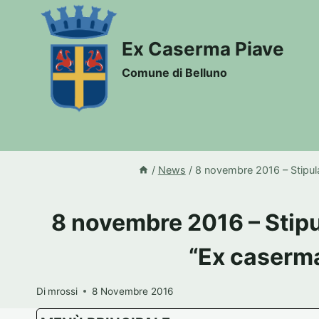
Salta
al
Ex Caserma Piave
contenuto
Comune di Belluno
/
News
/
8 novembre 2016 – Stipula
8 novembre 2016 – Stipu
“Ex caserma
Di
mrossi
8 Novembre 2016