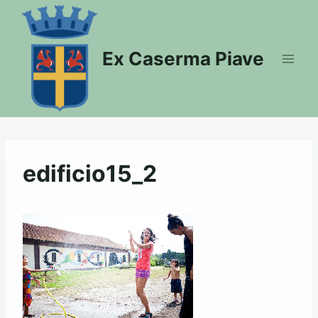
Salta
al
contenuto
Ex Caserma Piave
edificio15_2