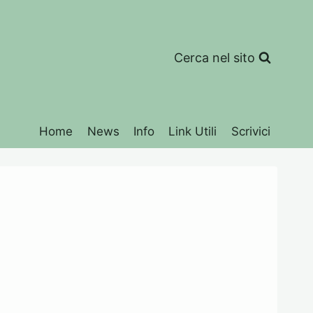
Cerca nel sito
Home
News
Info
Link Utili
Scrivici