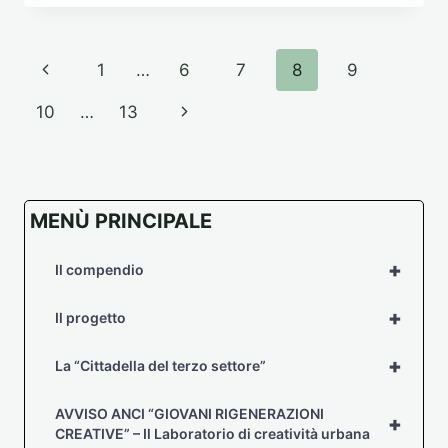
FINALE
DELLA
CONVENZIONE
Navigazione
Pagina
1
…
6
7
8
9
pagina
Precedente
Pagina
10
…
13
successiva
MENÙ PRINCIPALE
+
Il compendio
+
Il progetto
+
La “Cittadella del terzo settore”
AVVISO ANCI “GIOVANI RIGENERAZIONI
+
CREATIVE” – Il Laboratorio di creatività urbana