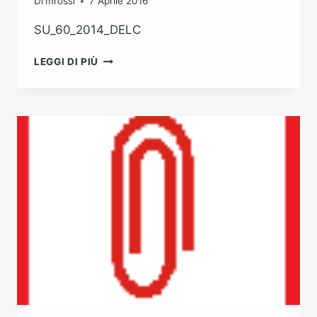
Di
mrossi
7 Aprile 2016
SU_60_2014_DELC
DEL
LEGGI DI PIÙ
C.C.
N.
60
DEL
28/11/2014