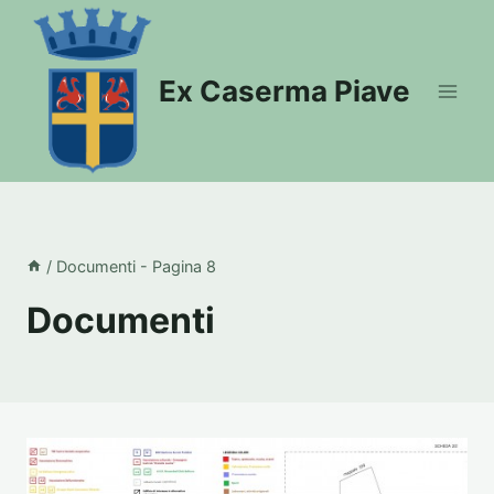
Salta
al
contenuto
Ex Caserma Piave
/
Documenti
- Pagina 8
Documenti