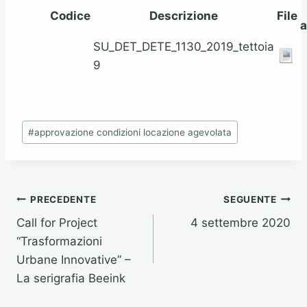
Codice
Descrizione
File
SU_DET_DETE_1130_2019_tettoia
9
Tag
#
approvazione condizioni locazione agevolata
articolo:
Navigazione
PRECEDENTE
SEGUENTE
Call for Project
4 settembre 2020
articoli
“Trasformazioni
Urbane Innovative” –
La serigrafia Beeink