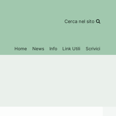
Cerca nel sito
Home
News
Info
Link Utili
Scrivici