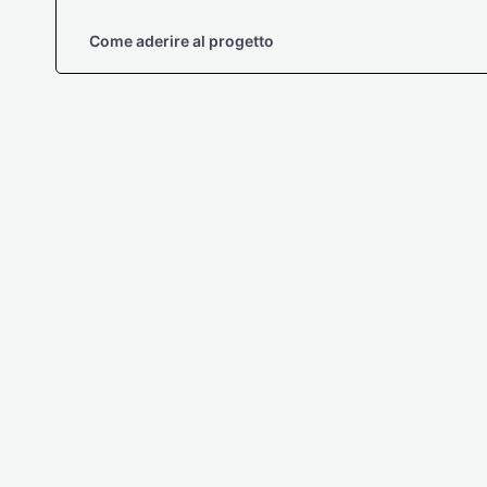
Come aderire al progetto
Clorofilla 2016
te
Di
mrossi
3 Agosto 2016