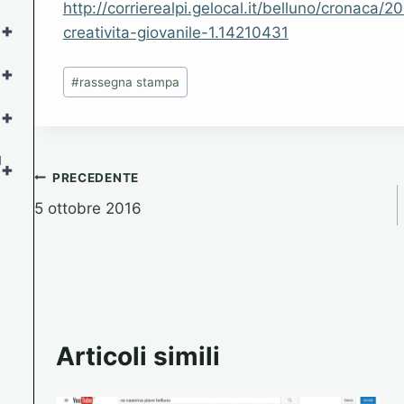
http://corrierealpi.gelocal.it/belluno/cronaca
+
creativita-giovanile-1.14210431
Tag
+
#
rassegna stampa
articolo:
+
l
+
Navigazione
PRECEDENTE
5 ottobre 2016
articoli
Articoli simili