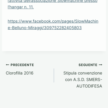
l’attività dell’associazione Slowmachine presso
l’hangar n. 11.
https://www.facebook.com/pages/SlowMachin
e-Belluno-Miraggi/309752282405803
Navigazione
PRECEDENTE
SEGUENTE
Clorofilla 2016
Stipula convenzione
articoli
con A.S.D. SMERS-
AUTODIFESA