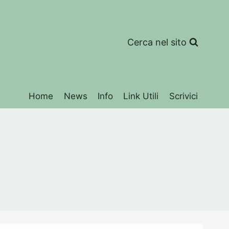
Cerca nel sito
Home
News
Info
Link Utili
Scrivici