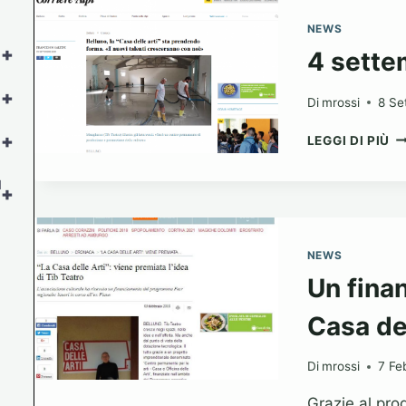
NEWS
+
4 sett
+
Di
mrossi
8 Se
4
+
LEGGI DI PIÙ
S
2
l
+
NEWS
Un fina
Casa del
Di
mrossi
7 Fe
Grazie al pro