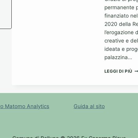
permanente per
finanziato ne
2020 della Re
l’erogazione d
creative e del
ideata e prog
palazzina…
U
LEGGI DI PIÙ
F
PO
FE
PE
L
vo Matomo Analytics
Guida al sito
C
DE
AR
DI
TI