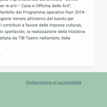
 le arti – Casa e Officina delle Arti”,
ll’ambito del Programma operativo Fesr 2014-
gione Veneto all’interno del bando per
i contributi a favore delle imprese culturali,
lo spettacolo, la realizzazione della iniziativa
ettata da TIB Teatro nell’ambito della
N
INANZIAMENTO
R-
SR
R
A
Dichiarazione di accessibilità
ASA
LLE
TI
B