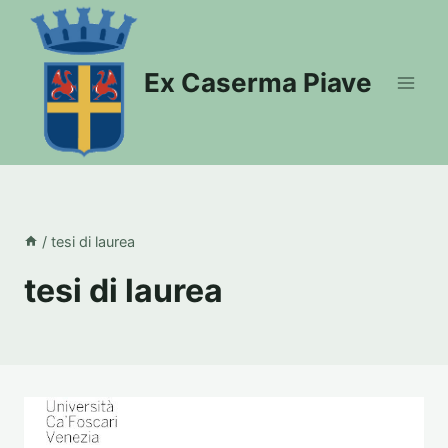
Salta
al
contenuto
Ex Caserma Piave
/
tesi di laurea
tesi di laurea