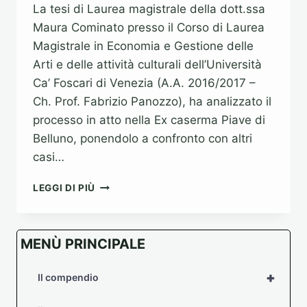
La tesi di Laurea magistrale della dott.ssa
Maura Cominato presso il Corso di Laurea
Magistrale in Economia e Gestione delle
Arti e delle attività culturali dell’Università
Ca’ Foscari di Venezia (A.A. 2016/2017 –
Ch. Prof. Fabrizio Panozzo), ha analizzato il
processo in atto nella Ex caserma Piave di
Belluno, ponendolo a confronto con altri
casi…
LA
LEGGI DI PIÙ
RIGENERAZIONE
URBANA
ATTRAVERSO
MENÙ PRINCIPALE
LA
CLASSE
CREATIVA.
+
Il compendio