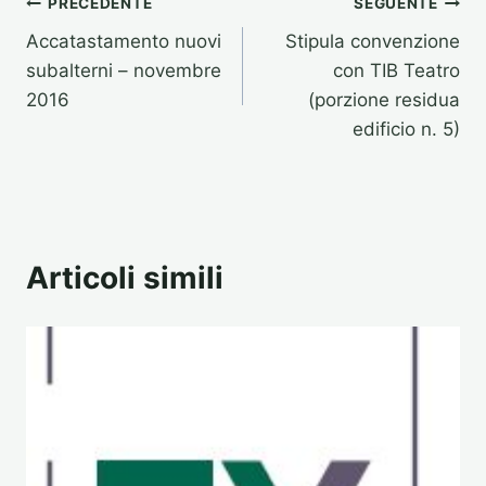
Navigazione
PRECEDENTE
SEGUENTE
Accatastamento nuovi
Stipula convenzione
articoli
subalterni – novembre
con TIB Teatro
2016
(porzione residua
edificio n. 5)
Articoli simili