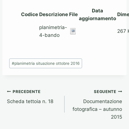
Data
Codice
Descrizione
File
Dime
aggiornamento
planimetria-
267 
4-bando
Tag
#
planimetria situazione ottobre 2016
articolo:
Navigazione
PRECEDENTE
SEGUENTE
Scheda tettoia n. 18
Documentazione
articoli
fotografica – autunno
2015