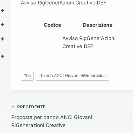
Avviso RigGenerAzioni Creative DEF
+
+
Codice
Descrizione
+
Avviso RigGenerAzioni
Creative DEF
l
+
Tag
#
ba
#
bando ANCI Giovani RiGenerazioni
articolo:
Navigazione
PRECEDENTE
Proposta per bando ANCI Giovani
articoli
RiGenerazioni Creative