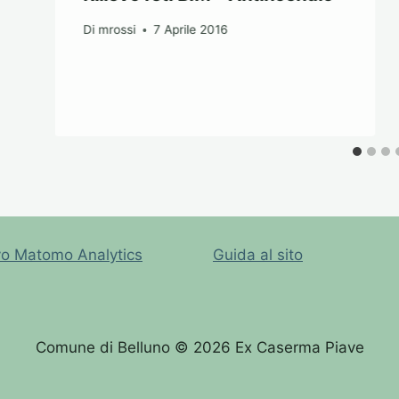
Di
mrossi
7 Aprile 2016
vo Matomo Analytics
Guida al sito
Comune di Belluno © 2026 Ex Caserma Piave