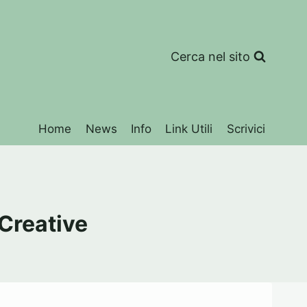
Cerca nel sito
Home
News
Info
Link Utili
Scrivici
Creative