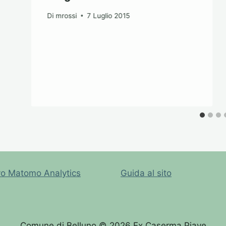
Di
mrossi
7 Luglio 2015
vo Matomo Analytics
Guida al sito
Comune di Belluno © 2026 Ex Caserma Piave