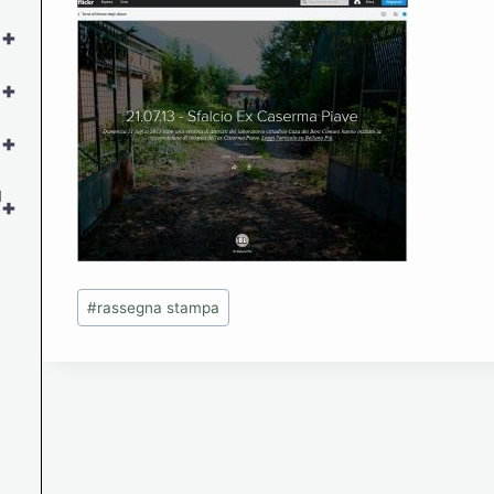
+
+
+
l
+
Tag
#
rassegna stampa
articolo:
Navigazione
articoli