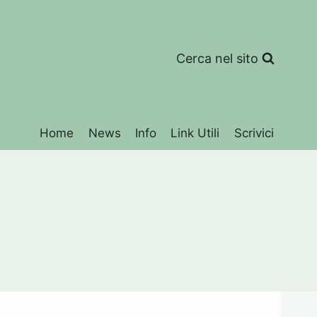
Cerca nel sito
Home
News
Info
Link Utili
Scrivici