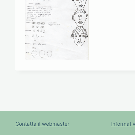
Contatta il webmaster
Informati