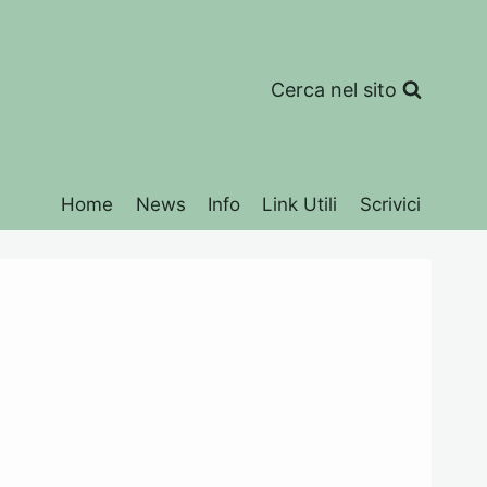
Cerca nel sito
Home
News
Info
Link Utili
Scrivici