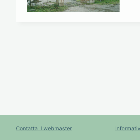
Contatta il webmaster
Informati