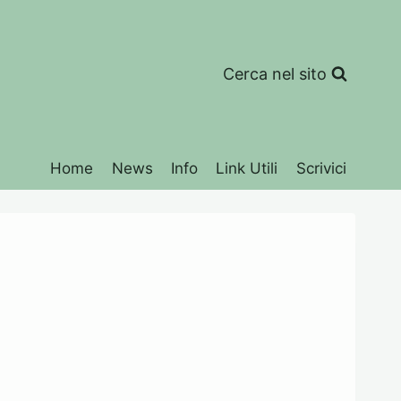
Cerca nel sito
Home
News
Info
Link Utili
Scrivici