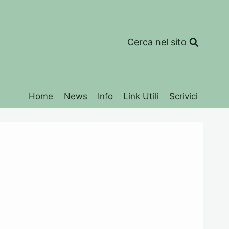
Cerca nel sito
Home
News
Info
Link Utili
Scrivici