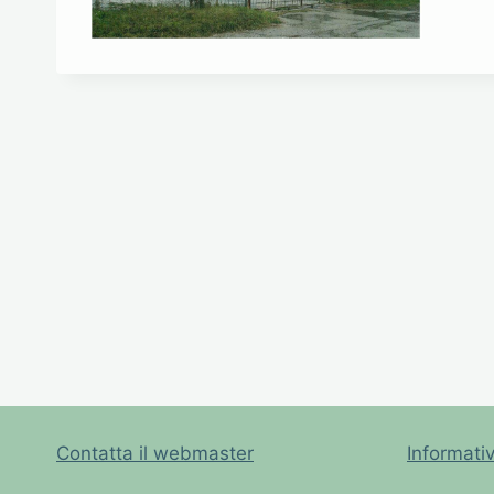
Contatta il webmaster
Informati